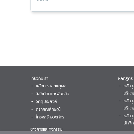
เกี่ยวกับเรา
หลักสูตร
หลักการและเหตุผล
หลักส
บริหา
วิสัยทัศน์และพันธกิจ
หลักส
วัตถุประสงค์
บริหาร
ตราสัญลักษณ์
หลักส
โครงสร้างองค์กร
นักศึ
ข่าวสารและกิจกรรม