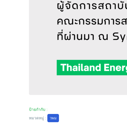
ป้ายกำกับ :
หมวดหมู่ :
วพม