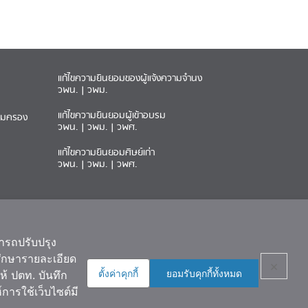
แก้ไขความยินยอมของผู้แจ้งความจำนง
วพน.
|
วพม.
แก้ไขความยินยอมผู้เข้าอบรม
ุ้มครอง
วพน.
|
วพม.
|
วพศ.
แก้ไขความยินยอมศิษย์เก่า
วพน.
|
วพม.
|
วพศ.
มารถปรับปรุง
ถศึกษารายละเอียด
×
ตั้งค่าคุกกี้
ยอมรับคุกกี้ทั้งหมด
ห้ ปตท. บันทึก
การใช้เว็บไซต์มี